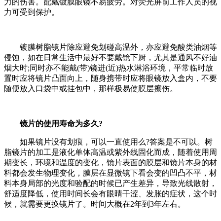
力的伤害。配戴镀膜眼镜不易疲劳。对荧光屏前工作人员的视
力可受到保护。
镀膜树脂镜片除应避免划碰高温外，亦应避免酸类油烟等
侵蚀，如在日常生活中最好不要戴镜下厨，尤其是通风不好油
烟大时;同时亦不能戴(带)镜进(近)热水淋浴环境，平常临时放
置时应将镜片凸面向上，随身携带时应将眼镜放入盒内，不要
随便放入口袋中或挂包中，那样极易使膜层擦伤。
镜片的使用寿命为多久?
如果镜片没有划痕，可以一直使用么?答案是不可以。树
脂镜片的加工是液化单体高温或紫外线固化而成，随着使用周
期变长，环境和温度的变化，镜片表面的膜层和镜片本身的材
料都会发生物理变化，膜层在显微镜下看会变的凹凸不平，材
料本身局部的光度和验配的时候已产生差异，导致光线散射，
舒适度降低，使用时间长会有眼睛干涩、发胀的症状，这个时
候，就需要更换镜片了。时间大概在2年到3年左右。