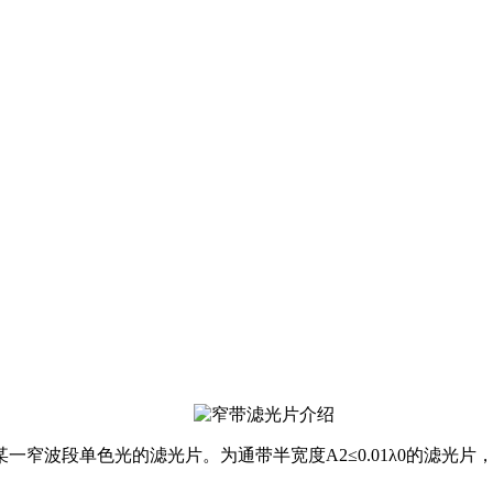
窄波段单色光的滤光片。为通带半宽度A2≤0.01λ0的滤光片