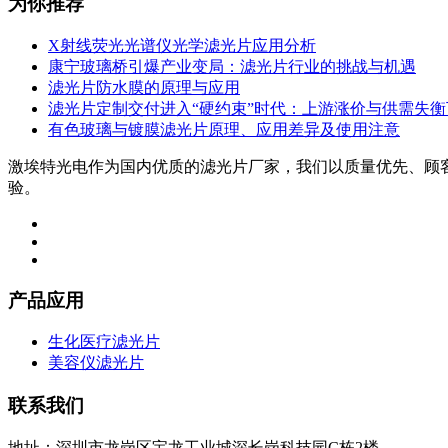
为你推荐
X射线荧光光谱仪光学滤光片应用分析
康宁玻璃桥引爆产业变局：滤光片行业的挑战与机遇
滤光片防水膜的原理与应用
滤光片定制交付进入“硬约束”时代：上游涨价与供需失
有色玻璃与镀膜滤光片原理、应用差异及使用注意
激埃特光电作为国内优质的滤光片厂家，我们以质量优先、顾
验。
产品应用
生化医疗滤光片
美容仪滤光片
联系我们
地址：深圳市龙岗区宝龙工业城深长岗科技园C栋2楼