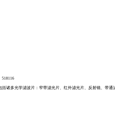
8116
，包括诸多光学滤波片：窄带滤光片、红外滤光片、反射镜、带通