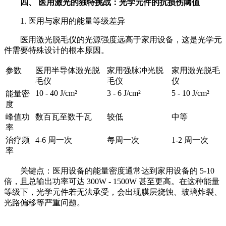
四、 医用激光的独特挑战：光学元件的抗损伤阈值
1. 医用与家用的能量等级差异
医用激光脱毛仪的光源强度远高于家用设备，这是光学元
件需要特殊设计的根本原因。
参数
医用半导体激光脱
家用强脉冲光脱
家用激光脱毛
毛仪
毛仪
仪
10 - 40 J/cm
²
3 - 6 J/cm
²
5 - 10 J/cm
²
能量密
度
峰值功
数百瓦至数千瓦
较低
中等
率
治疗频
4-6
周一次
每周一次
1-2
周一次
率
关键点：医用设备的能量密度通常达到家用设备的
5-10
倍，且总输出功率可达
300W - 1500W
甚至更高。在这种能量
等级下，光学元件若无法承受，会出现膜层烧蚀、玻璃炸裂、
光路偏移等严重问题。