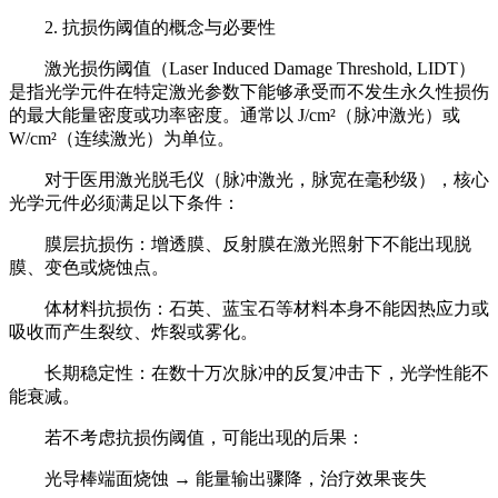
2. 抗损伤阈值的概念与必要性
激光损伤阈值（Laser Induced Damage Threshold, LIDT）
是指光学元件在特定激光参数下能够承受而不发生永久性损伤
的最大能量密度或功率密度。通常以 J/cm²（脉冲激光）或
W/cm²（连续激光）为单位。
对于医用激光脱毛仪（脉冲激光，脉宽在毫秒级），核心
光学元件必须满足以下条件：
膜层抗损伤：增透膜、反射膜在激光照射下不能出现脱
膜、变色或烧蚀点。
体材料抗损伤：石英、蓝宝石等材料本身不能因热应力或
吸收而产生裂纹、炸裂或雾化。
长期稳定性：在数十万次脉冲的反复冲击下，光学性能不
能衰减。
若不考虑抗损伤阈值，可能出现的后果：
光导棒端面烧蚀 → 能量输出骤降，治疗效果丧失