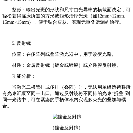
整形：输出光斑的形状和尺寸由光导棒的横截面决定，可
轻松获得临床所需的方形或矩形治疗光斑（如12mm×12mm、
15mm×15mm），便于贴合皮肤、实现无重叠遗漏的治疗。
5. 反射镜
位置：在多阵列或叠阵激光器中，用于改变光路。
材质：金属反射镜（镀金或镀银）或介质膜反射镜。
功能分析：
当激光二极管排成多排（叠阵）时，无法用单组透镜将所
有光束汇聚至同一出口。通过反射镜将不同排的光束“折叠”到
同一光路中，可在紧凑的手柄体积内实现多束光的叠加与耦
合。
（镀金反射镜）