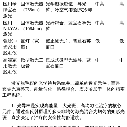
医用翠
固体激光器
光学谐振腔镜、导光
中高
高
绿宝石
（755nm）
臂、冷空气/接触式冷却
激光
医用
固体激光器
光纤耦合、蓝宝石导光
中高
高
Nd:YAG
（1064nm）
臂
激光
强脉冲
氙灯（宽
截止滤光片、普通石英
低
低
光家用
谱）
窗口
脱毛仪
高端家
微型激光二
集成式微型光波导、蓝
中
中
用激光
极管
宝石窗口
脱毛仪
激光脱毛仪的光学镜片系统并非简单的透光元件，而是一
套集光束整形、能量匀化、路径耦合、表皮冷却于一体的精密
工程系统。
1. 光导棒是实现高能量、大光斑、高均匀性治疗的核心
元件，通过全反射原理将多束非均匀激光混合为均匀的矩形光
斑，直接决定了治疗的安全性与舒适度。