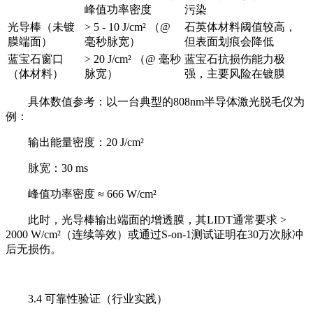
峰值功率密度
污染
光导棒（未镀
> 5 - 10 J/cm² （@
石英体材料阈值较高，
膜端面）
毫秒脉宽）
但表面划痕会降低
蓝宝石窗口
> 20 J/cm² （@ 毫秒
蓝宝石抗损伤能力极
（体材料）
脉宽）
强，主要风险在镀膜
具体数值参考：以一台典型的808nm半导体激光脱毛仪为
例：
输出能量密度：20 J/cm²
脉宽：30 ms
峰值功率密度 ≈ 666 W/cm²
此时，光导棒输出端面的增透膜，其LIDT通常要求 >
2000 W/cm²（连续等效）或通过S-on-1测试证明在30万次脉冲
后无损伤。
3.4 可靠性验证（行业实践）