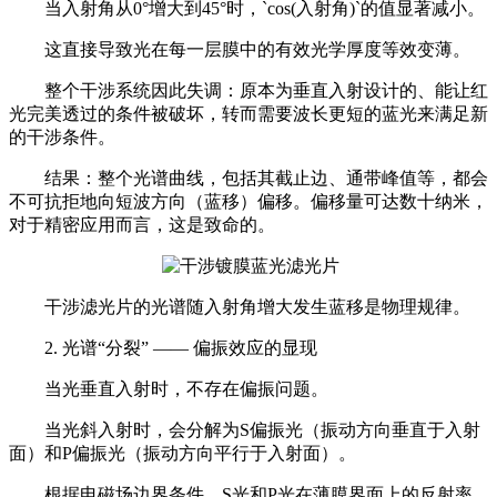
当入射角从0°增大到45°时，`cos(入射角)`的值显著减小。
这直接导致光在每一层膜中的有效光学厚度等效变薄。
整个干涉系统因此失调：原本为垂直入射设计的、能让红
光完美透过的条件被破坏，转而需要波长更短的蓝光来满足新
的干涉条件。
结果：整个光谱曲线，包括其截止边、通带峰值等，都会
不可抗拒地向短波方向（蓝移）偏移。偏移量可达数十纳米，
对于精密应用而言，这是致命的。
干涉滤光片的光谱随入射角增大发生蓝移是物理规律。
2. 光谱“分裂” —— 偏振效应的显现
当光垂直入射时，不存在偏振问题。
当光斜入射时，会分解为S偏振光（振动方向垂直于入射
面）和P偏振光（振动方向平行于入射面）。
根据电磁场边界条件，S光和P光在薄膜界面上的反射率