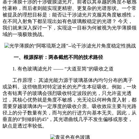
基于薄膜干涉的干涉镀膜滤光片。前者以其卓越的角度不敏感
性著称，而后者则能实现更精密、更复杂的光谱形状。一个常
被提及的理想目标是：能否让干涉滤光片克服其角度敏感性，
在不同入射角下都呈现出如有色玻璃般稳定的光谱？ 今天，
我们就来深入探讨一下，实现这一目标为何被视为光学薄膜领
域的一项极致挑战。
一、根源探析：两条截然不同的技术路径
1. 有色玻璃滤光片 —— “大道至简”的吸收之道
工作原理： 其滤光能力源于玻璃基体内均匀分布的离子
或染料。这些物质对特定波长的光产生本征吸收。例如，一块
含有钴离子的玻璃会强烈吸收特定波段的光，只允许蓝光透
过，其核心优势就是角度不敏感，光无论以何种角度入射，都
需要穿越玻璃体内一定厚度的吸收介质。吸收效应主要与光路
径上的分子数量有关，而与光的行进方向基本无关。因此，从
垂直的0°到倾斜的45°，其光谱曲线几乎不发生偏移或形变，
缺点是透过率较低。