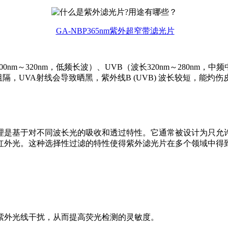
GA-NBP365nm紫外超窄带滤光片
m～320nm，低频长波）、UVB（波长320nm～280nm，中频
层阻隔，UVA射线会导致晒黑，紫外线B (UVB) 波长较短，能灼伤
理是基于对不同波长光的吸收和透过特性。它通常被设计为只允
红外光。这种选择性过滤的特性使得紫外滤光片在多个领域中得
紫外光线干扰，从而提高荧光检测的灵敏度。