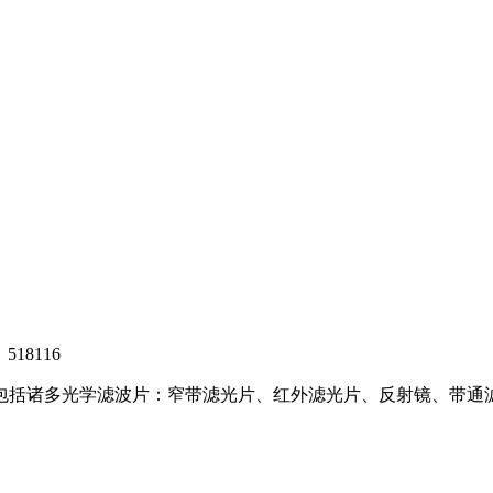
8116
，包括诸多光学滤波片：窄带滤光片、红外滤光片、反射镜、带通